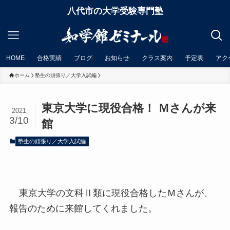
八代市の大学受験専門塾
HOME
合格実績
ブログ
お知らせ
クラス案内
予定表
アク
ホーム
塾生の頑張り／大学入試編
東京大学に現役合格！ Ｍさんが来
2021
3/10
館
塾生の頑張り／大学入試編
東京大学の文科Ⅱ類に現役合格したＭさんが、
報告のために来館してくれました。