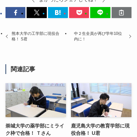
熊本大学の工学部に現役合
中２生全員が再び学年10位
格！ S君
内に！
関連記事
崇城大学の薬学部にミライ
鹿児島大学の教育学部に現
ク枠で合格！ Ｔさん
役合格！ U君