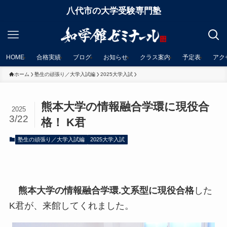
八代市の大学受験専門塾
HOME
合格実績
ブログ
お知らせ
クラス案内
予定表
アク
ホーム
塾生の頑張り／大学入試編
2025大学入試
熊本大学の情報融合学環に現役合
2025
3/22
格！ K君
塾生の頑張り／大学入試編
2025大学入試
熊本大学の情報融合学環.文系型に現役合格
した
K君が、来館してくれました。