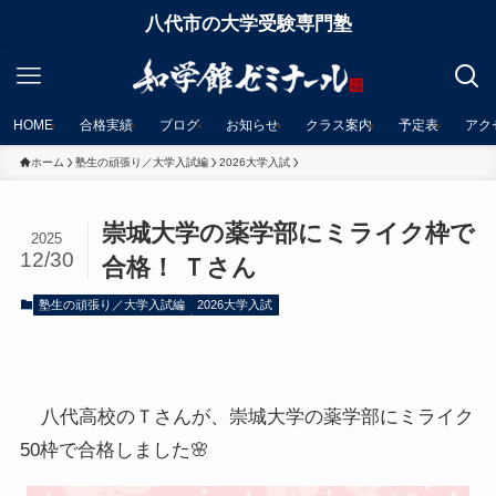
八代市の大学受験専門塾
HOME
合格実績
ブログ
お知らせ
クラス案内
予定表
アク
ホーム
塾生の頑張り／大学入試編
2026大学入試
崇城大学の薬学部にミライク枠で
2025
12/30
合格！ Ｔさん
塾生の頑張り／大学入試編
2026大学入試
八代高校のＴさんが、崇城大学の薬学部にミライク
50枠で合格しました🌸