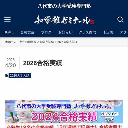
八代市の大学受験専門塾
HOME
合格実績
ブログ
お知らせ
クラス案内
予定表
アク
ホーム
塾生の頑張り／大学入試編
2026大学入試
2026
2026合格実績
4/20
2026大学入試