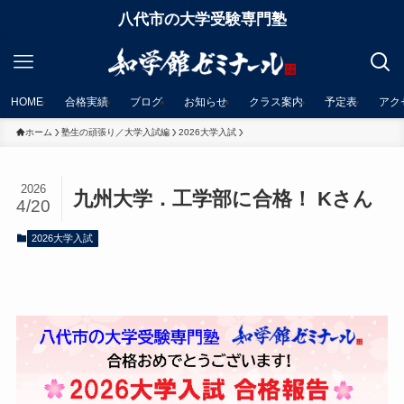
八代市の大学受験専門塾
HOME
合格実績
ブログ
お知らせ
クラス案内
予定表
アク
ホーム
塾生の頑張り／大学入試編
2026大学入試
2026
九州大学．工学部に合格！ Kさん
4/20
2026大学入試