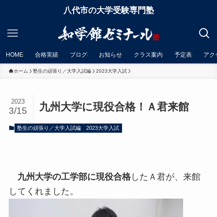
八代市の大学受験専門塾
HOME
合格実績
ブログ
お知らせ
クラス案内
予定表
アク
ホーム
塾生の頑張り／大学入試編
2023大学入試
2023
九州大学に現役合格！Ａ君来館
3/15
塾生の頑張り／大学入試編
2023大学入試
九州大学の工学部に現役合格
したＡ君が、来館
してくれました。