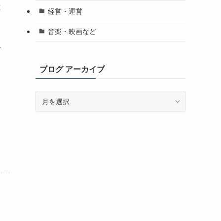
は
経営・運営
音楽・映画など
合
ブログ アーカイブ
ブ
ロ
グ
ア
ー
カ
イ
ブ