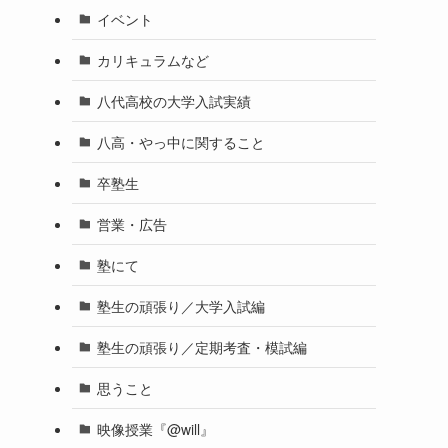
イベント
カリキュラムなど
八代高校の大学入試実績
八高・やっ中に関すること
卒塾生
営業・広告
塾にて
塾生の頑張り／大学入試編
塾生の頑張り／定期考査・模試編
思うこと
映像授業『@will』