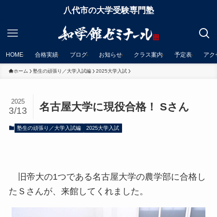
八代市の大学受験専門塾
HOME
合格実績
ブログ
お知らせ
クラス案内
予定表
アク
ホーム
塾生の頑張り／大学入試編
2025大学入試
2025
名古屋大学に現役合格！ Sさん
3/13
塾生の頑張り／大学入試編
2025大学入試
旧帝大の1つである名古屋大学の農学部に合格し
たＳさんが、来館してくれました。