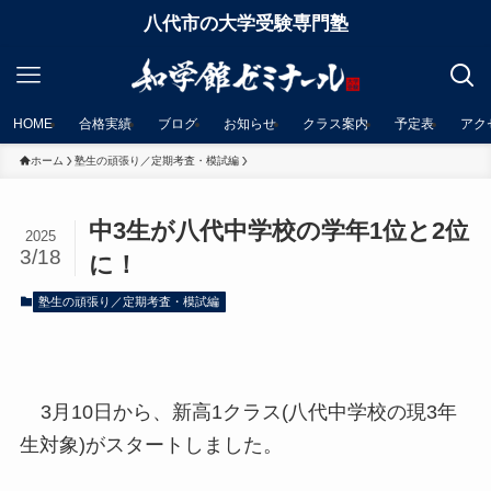
八代市の大学受験専門塾
HOME
合格実績
ブログ
お知らせ
クラス案内
予定表
アク
ホーム
塾生の頑張り／定期考査・模試編
中3生が八代中学校の学年1位と2位
2025
3/18
に！
塾生の頑張り／定期考査・模試編
3月10日から、新高1クラス(八代中学校の現3年
生対象)がスタートしました。